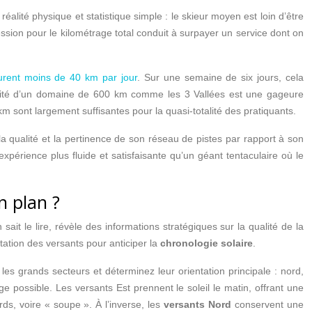
lité physique et statistique simple : le skieur moyen est loin d’être
sion pour le kilométrage total conduit à surpayer un service dont on
urent moins de 40 km par jour
. Sur une semaine de six jours, cela
ralité d’un domaine de 600 km comme les 3 Vallées est une gageure
 km sont largement suffisantes pour la quasi-totalité des pratiquants.
, la qualité et la pertinence de son réseau de pistes par rapport à son
périence plus fluide et satisfaisante qu’un géant tentaculaire où le
n plan ?
it le lire, révèle des informations stratégiques sur la qualité de la
tation des versants pour anticiper la
chronologie solaire
.
s grands secteurs et déterminez leur orientation principale : nord,
ge possible. Les versants Est prennent le soleil le matin, offrant une
ds, voire « soupe ». À l’inverse, les
versants Nord
conservent une