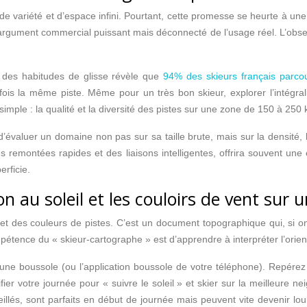
riété et d’espace infini. Pourtant, cette promesse se heurte à une réa
argument commercial puissant mais déconnecté de l’usage réel. L’obses
 des habitudes de glisse révèle que
94% des skieurs français parco
 fois la même piste. Même pour un très bon skieur, explorer l’intég
 simple : la qualité et la diversité des pistes sur une zone de 150 à 250
it d’évaluer un domaine non pas sur sa taille brute, mais sur la densité
montées rapides et des liaisons intelligentes, offrira souvent une ex
rficie.
 au soleil et les couloirs de vent sur u
 des couleurs de pistes. C’est un document topographique qui, si on sa
mpétence du « skieur-cartographe » est d’apprendre à interpréter l’orien
e boussole (ou l’application boussole de votre téléphone). Repérez le
er votre journée pour « suivre le soleil » et skier sur la meilleure nei
illés, sont parfaits en début de journée mais peuvent vite devenir lour