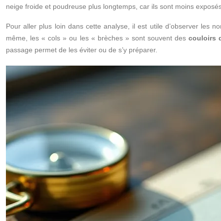
neige froide et poudreuse plus longtemps, car ils sont moins exposés.
Pour aller plus loin dans cette analyse, il est utile d’observer le
même, les « cols » ou les « brèches » sont souvent des
couloirs 
passage permet de les éviter ou de s’y préparer.