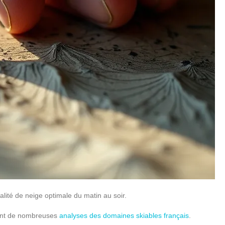
ualité de neige optimale du matin au soir.
rment de nombreuses
analyses des domaines skiables français
.