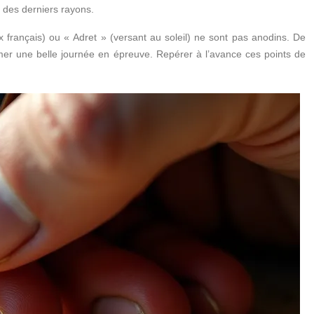
t des derniers rayons.
x français) ou « Adret » (versant au soleil) ne sont pas anodins. De
mer une belle journée en épreuve. Repérer à l’avance ces points de