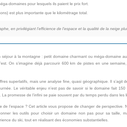
méga-domaines pour lesquels ils paient le prix fort.
sons) est plus importante que le kilométrage total.
 en privilégiant l’efficience de l’espace et la qualité de la neige plut
séjour à la montagne : petit domaine charmant ou méga-domaine aux 
est. On s’imagine déjà parcourir 600 km de pistes en une semaine, just
ffres superlatifs, mais une analyse fine, quasi géographique. Il s’agit
e journée. Le véritable enjeu n’est pas de savoir si le domaine fait 1
. La promesse de l’infini se paie souvent par du temps perdu dans les l
ligence de l’espace ? Cet article vous propose de changer de perspecti
onner les outils pour choisir un domaine non pas pour sa taille, m
rience du ski, tout en réalisant des économies substantielles.