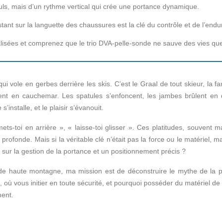
euls, mais d’un rythme vertical qui crée une portance dynamique.
stant sur la languette des chaussures est la clé du contrôle et de l’end
alisées et comprenez que le trio DVA-pelle-sonde ne sauve des vies qu
i vole en gerbes derrière les skis. C’est le Graal de tout skieur, la 
vent en cauchemar. Les spatules s’enfoncent, les jambes brûlent en
installe, et le plaisir s’évanouit.
ets-toi en arrière », « laisse-toi glisser ». Ces platitudes, souvent
e profonde. Mais si la véritable clé n’était pas la force ou le matérie
e sur la gestion de la portance et un positionnement précis ?
e de haute montagne, ma mission est de déconstruire le mythe de la 
où vous initier en toute sécurité, et pourquoi posséder du matériel d
ment.