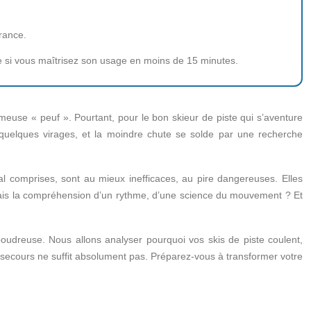
urance.
e si vous maîtrisez son usage en moins de 15 minutes.
fameuse « peuf ». Pourtant, pour le bon skieur de piste qui s’aventure
 quelques virages, et la moindre chute se solde par une recherche
 mal comprises, sont au mieux inefficaces, au pire dangereuses. Elles
l, mais la compréhension d’un rythme, d’une science du mouvement ? Et
poudreuse. Nous allons analyser pourquoi vos skis de piste coulent,
e secours ne suffit absolument pas. Préparez-vous à transformer votre