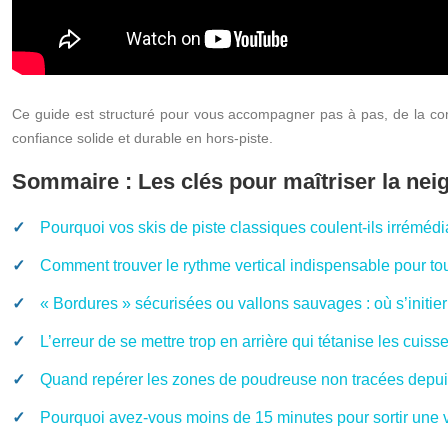
Ce guide est structuré pour vous accompagner pas à pas, de la comp
confiance solide et durable en hors-piste.
Sommaire : Les clés pour maîtriser la nei
Pourquoi vos skis de piste classiques coulent-ils irrémé
Comment trouver le rythme vertical indispensable pour t
« Bordures » sécurisées ou vallons sauvages : où s’initie
L’erreur de se mettre trop en arrière qui tétanise les cuis
Quand repérer les zones de poudreuse non tracées depuis
Pourquoi avez-vous moins de 15 minutes pour sortir une v