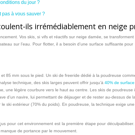
conditions du jour ?
it pas à vous sauver ?
 coulent-ils irrémédiablement en neige 
nfoncement. Vos skis, si vifs et réactifs sur neige damée, se transfor
eau sur l’eau. Pour flotter, il a besoin d’une surface suffisante pour r
0 et 85 mm sous le pied. Un ski de freeride dédié à la poudreuse co
lyse technique, des skis larges peuvent offrir jusqu’à
40% de surface
ue, une légère courbure vers le haut au centre. Les skis de poudreuse 
ave d’un navire, lui permettant de déjauger et de rester au-dessus de l
le ski extérieur (70% du poids). En poudreuse, la technique exige une 
us pour cet environnement est la première étape pour déculpabiliser.
ce manque de portance par le mouvement.