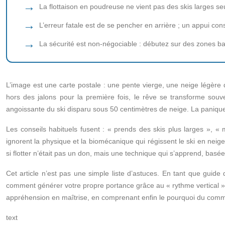
La flottaison en poudreuse ne vient pas des skis larges s
L’erreur fatale est de se pencher en arrière ; un appui con
La sécurité est non-négociable : débutez sur des zones b
L’image est une carte postale : une pente vierge, une neige légère qu
hors des jalons pour la première fois, le rêve se transforme sou
angoissante du ski disparu sous 50 centimètres de neige. La panique s’
Les conseils habituels fusent : « prends des skis plus larges », « m
ignorent la physique et la biomécanique qui régissent le ski en neig
si flotter n’était pas un don, mais une technique qui s’apprend, basé
Cet article n’est pas une simple liste d’astuces. En tant que guid
comment générer votre propre portance grâce au « rythme vertical », 
appréhension en maîtrise, en comprenant enfin le pourquoi du com
text