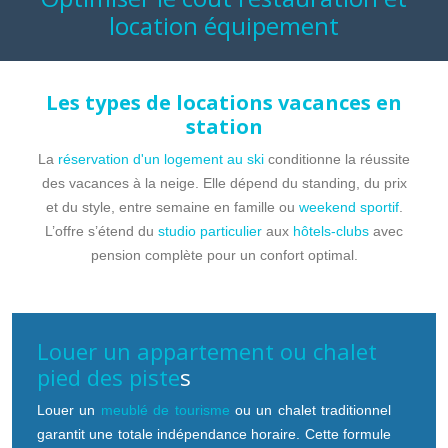
location équipement
Les types de locations vacances en
station
La
réservation d'un logement au ski
conditionne la réussite
des vacances à la neige. Elle dépend du standing, du prix
et du style, entre semaine en famille ou
weekend sportif
.
L’offre s’étend du
studio particulier
aux
hôtels-clubs
avec
pension complète pour un confort optimal.
Louer un appartement ou chalet
pied des piste
s
Louer un
meublé de tourisme
ou un chalet traditionnel
garantit une totale indépendance horaire. Cette formule